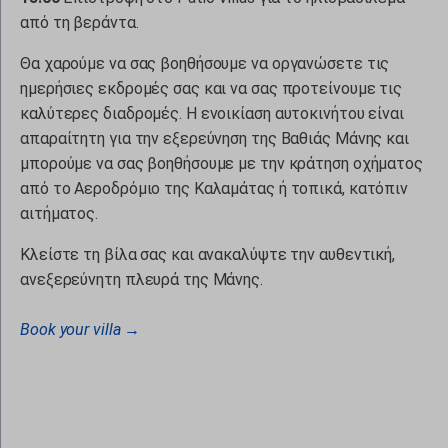
use.fontawesome.com
από τη βεράντα.
www.google.at
Θα χαρούμε να σας βοηθήσουμε να οργανώσετε τις
www.google.be
ημερήσιες εκδρομές σας και να σας προτείνουμε τις
www.google.ch
καλύτερες διαδρομές. Η ενοικίαση αυτοκινήτου είναι
απαραίτητη για την εξερεύνηση της Βαθιάς Μάνης και
www.google.co.il
μπορούμε να σας βοηθήσουμε με την κράτηση οχήματος
www.google.co.in
από το Αεροδρόμιο της Καλαμάτας ή τοπικά, κατόπιν
www.google.co.jp
αιτήματος.
www.google.co.nz
Κλείστε τη βίλα σας και ανακαλύψτε την αυθεντική,
www.google.co.uk
ανεξερεύνητη πλευρά της Μάνης.
www.google.com.au
www.google.com.cy
Book your villa →
www.google.com.lb
www.google.cz
www.google.de