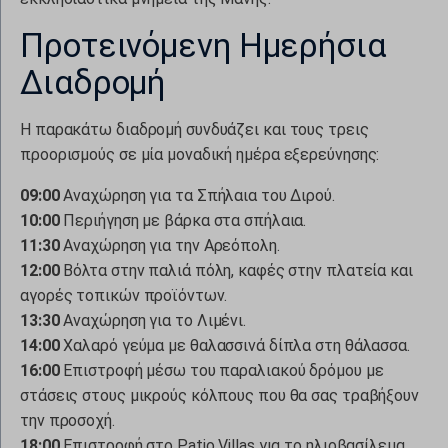
maps.googleapis.com
tk_qs
chatbase_anon_id
Προτεινόμενη Ημερήσια
maps.gstatic.com
analytics.google.com
perf_*
s.w.org
Διαδρομή
region1.analytics.google.com
SL_G_WPT_TO
secure.gravatar.com
region1.google-analytics.com
SL_GWPT_Show_Hide_tmp
Η παρακάτω διαδρομή συνδυάζει και τους τρεις
www.google.com
static.cloudflareinsights.com
προορισμούς σε μία μοναδική ημέρα εξερεύνησης:
SL_wptGlobTipTmp
www.youtube-nocookie.com
stats.g.doubleclick.net
ssm_au_c
09:00
Αναχώρηση για τα Σπήλαια του Διρού.
widget-data.service.elfsight.com
badge.hotelstatic.com
10:00
Περιήγηση με βάρκα στα σπήλαια.
www.google-analytics.com
11:30
Αναχώρηση για την Αρεόπολη.
connect.hotelembed.com
12:00
Βόλτα στην παλιά πόλη, καφές στην πλατεία και
www.googletagmanager.com
connect.hotelstatic.com
αγορές τοπικών προϊόντων.
core.service.elfsight.com
13:30
Αναχώρηση για το Λιμένι.
i.ytimg.com
14:00
Χαλαρό γεύμα με θαλασσινά δίπλα στη θάλασσα.
16:00
Επιστροφή μέσω του παραλιακού δρόμου με
o197999.ingest.sentry.io
στάσεις στους μικρούς κόλπους που θα σας τραβήξουν
phosphor.utils.elfsightcdn.com
την προσοχή.
static.elfsight.com
18:00
Επιστροφή στο Patio Villas για το ηλιοβασίλεμα